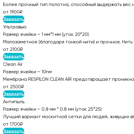
Более прочный тип полотна, способный выдержать вес н
от 1900₽
Заказать
Ультравью
Размер ячейки ~ 1 мм*1 мм (уток 20*20)
Малозаметное (благодаря тонкой нити) и прочное. Нит
от 2100₽
Заказать
Clean Air
Размер ячейки ~ 10nм
Мембрана RESPILON CLEAN AIR предотвращает проникнове
от 2500₽
Заказать
Антипыль
Размер ячейки ~ 0.8 мм * 0.8 мм (уток 25*25)
Лучший вариант москитной сетки для людей, живущих в
от 1700₽
Заказать