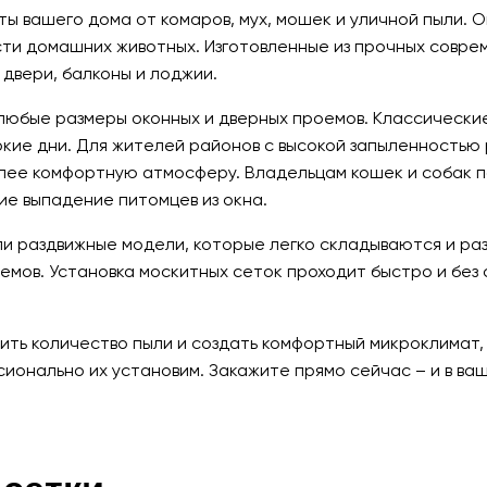
 вашего дома от комаров, мух, мошек и уличной пыли. О
сти домашних животных. Изготовленные из прочных совр
 двери, балконы и лоджии.
любые размеры оконных и дверных проемов. Классическ
ркие дни. Для жителей районов с высокой запыленность
более комфортную атмосферу. Владельцам кошек и собак 
е выпадение питомцев из окна.
ли раздвижные модели, которые легко складываются и ра
емов. Установка москитных сеток проходит быстро и без 
ьшить количество пыли и создать комфортный микроклимат
ионально их установим. Закажите прямо сейчас – и в ваш