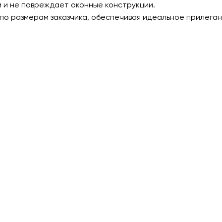
 и не повреждает оконные конструкции.
по размерам заказчика, обеспечивая идеальное прилеган
те заявку на ус
москитных сеток
 защитить свой дом от насекомых, пыли и аллергенов? За
, и мы изготовим москитные сетки по вашим размерам с б
установкой!