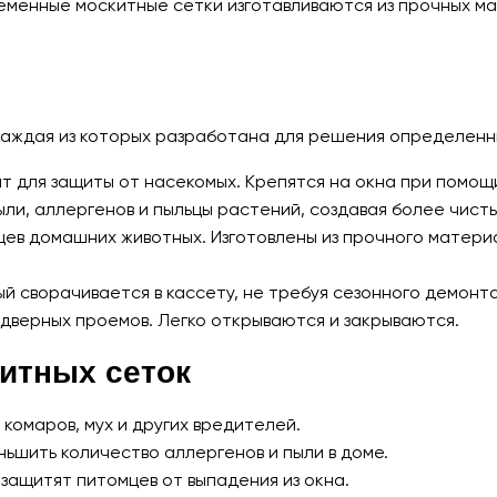
еменные москитные сетки изготавливаются из прочных мат
каждая из которых разработана для решения определенн
 для защиты от насекомых. Крепятся на окна при помощ
ли, аллергенов и пыльцы растений, создавая более чист
цев домашних животных. Изготовлены из прочного материа
й сворачивается в кассету, не требуя сезонного демонт
 дверных проемов. Легко открываются и закрываются.
итных сеток
омаров, мух и других вредителей.
ьшить количество аллергенов и пыли в доме.
защитят питомцев от выпадения из окна.