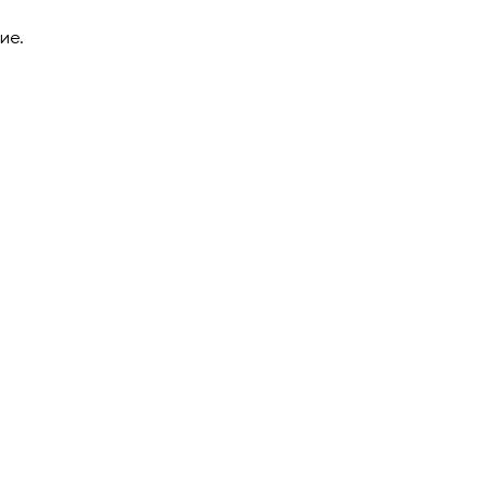
ие.
тановку
!
полните
ыстрой