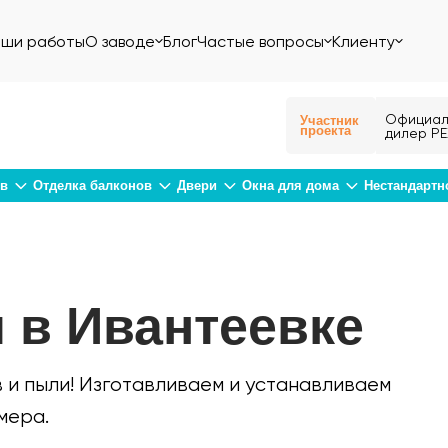
ши работы
О заводе
Блог
Частые вопросы
Клиенту
Официал
Участник
проекта
дилер РЕ
ов
Отделка балконов
Двери
Окна для дома
Нестандартн
 в Ивантеевке
 и пыли! Изготавливаем и устанавливаем
мера.