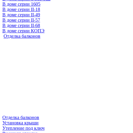
В доме серии 1605
В доме серии II-18
В доме серии II-49
В доме серии II-57
В доме серии II-68
В доме серии КОПЭ
Отделка балконов
Отделка балконов
Установка крыши
Утепление под ключ