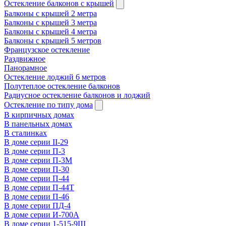
Остекление балконов с крышей
Балконы с крышей 2 метра
Балконы с крышей 3 метра
Балконы с крышей 4 метра
Балконы с крышей 5 метров
Французское остекление
Раздвижное
Панорамное
Остекление лоджий 6 метров
Полутеплое остекление балконов
Радиусное остекление балконов и лоджий
Остекление по типу дома
В кирпичных домах
В панельных домах
В сталинках
В доме серии II-29
В доме серии П-3
В доме серии П-3М
В доме серии П-30
В доме серии П-44
В доме серии П-44Т
В доме серии П-46
В доме серии ПД-4
В доме серии И-700А
В доме серии 1-515-9Ш