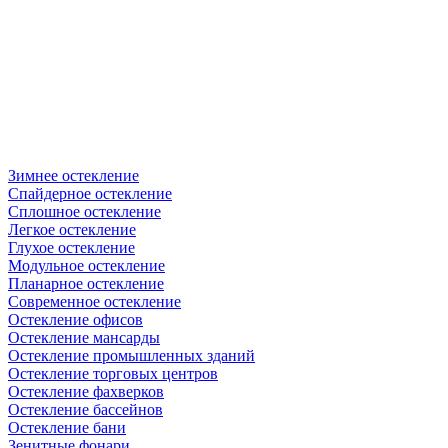
Зимнее остекление
Спайдерное остекление
Сплошное остекление
Легкое остекление
Глухое остекление
Модульное остекление
Планарное остекление
Современное остекление
Остекление офисов
Остекление мансарды
Остекление промышленных зданий
Остекление торговых центров
Остекление фахверков
Остекление бассейнов
Остекление бани
Зенитные фонари